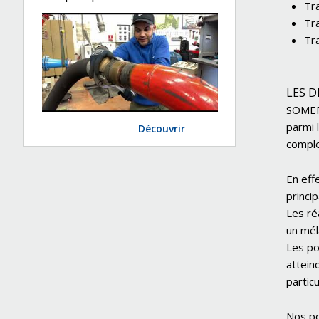
Tr
Tr
Tra
LES 
SOMEFL
parmi 
Découvrir
comple
En eff
princi
Les ré
un mél
Les po
attein
partic
Nos po