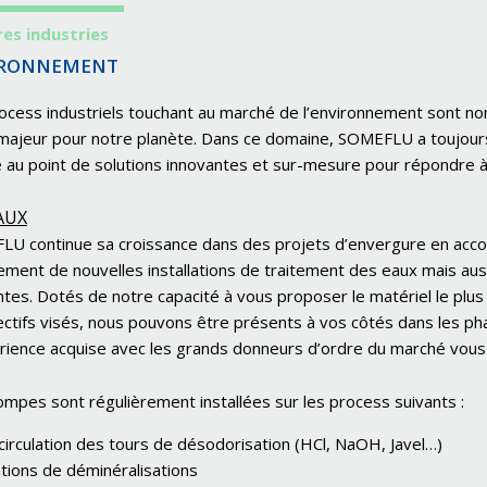
es industries
IRONNEMENT
ocess industriels touchant au marché de l’environnement sont n
majeur pour notre planète. Dans ce domaine, SOMEFLU a toujours
e au point de solutions innovantes et sur-mesure pour répondre à
AUX
U continue sa croissance dans des projets d’envergure en accom
ement de nouvelles installations de traitement des eaux mais aussi
ntes. Dotés de notre capacité à vous proposer le matériel le plu
ectifs visés, nous pouvons être présents à vos côtés dans les ph
rience acquise avec les grands donneurs d’ordre du marché vous 
mpes sont régulièrement installées sur les process suivants :
circulation des tours de désodorisation (HCl, NaOH, Javel…)
tions de déminéralisations