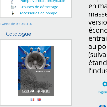
Pompe verticale inoxydable
en ma
Groupes de détartrage
masse
Accessoires de pompe
versi
Tweets de @SOMEFLU
écono
Catalogue
entra
au po
(suiva
étanch
l’indu
Ingén