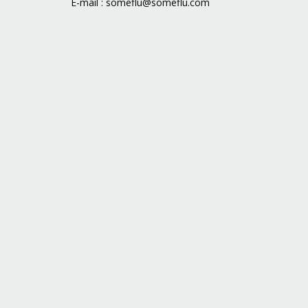
E-mail :
someflu@someflu.com