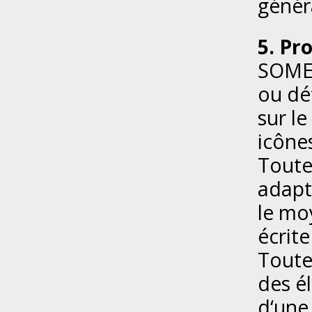
génér
5. Pr
SOMEF
ou dét
sur l
icônes
Toute
adapt
le moy
écrit
Toute
des é
d‘une