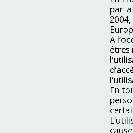
par la
2004, 
Europ
A l’oc
êtres 
l’util
d’accè
l’utili
En to
person
certai
L’uti
cause