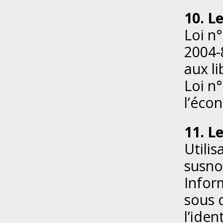
10. L
Loi n
2004-8
aux li
Loi n
l’éco
11. L
Utilis
susn
Infor
sous 
l’iden