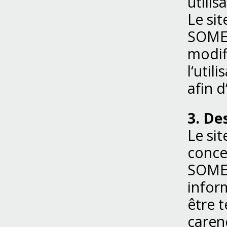
utilis
Le si
SOMEF
modif
l‘util
afin 
3. De
Le si
concer
SOMEF
inform
être 
carenc