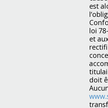
est al
l‘obli
Confo
loi 78
et aux
recti
conce
accom
titula
doit 
Aucun
www.s
trans