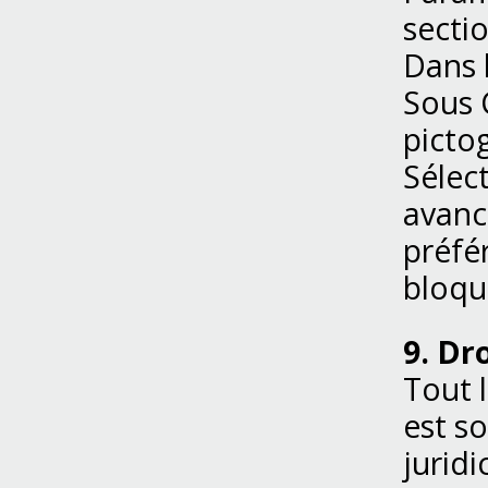
secti
Dans 
Sous 
picto
Sélec
avancé
préfér
bloqu
9. Dr
Tout l
est so
jurid