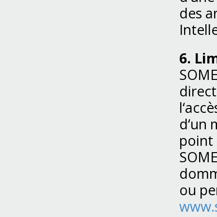
des a
Intell
6. Li
SOMEF
direct
l‘accè
d‘un 
point 
SOMEF
domma
ou per
www.s