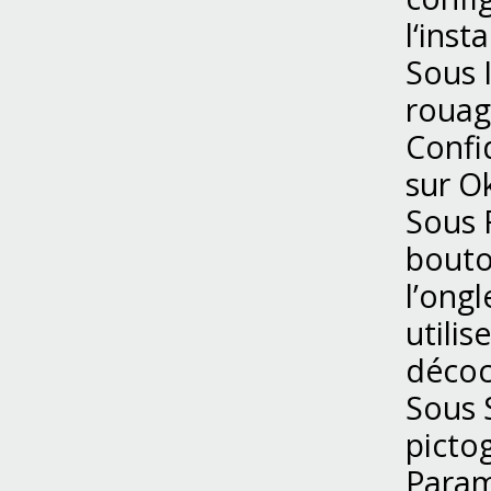
l‘inst
Sous 
rouage
Confid
sur O
Sous F
bouton
l’ongl
utilis
décoc
Sous S
picto
Param