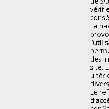
de SO
vérifi
consé
La nav
provoq
l‘util
permet
des in
site. 
ultéri
diver
Le ref
d‘accé
confi