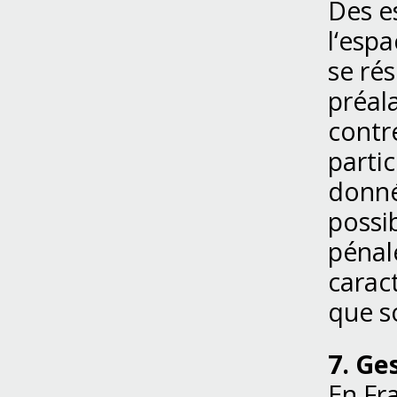
Des e
l‘espa
se ré
préal
contre
partic
donné
possib
pénal
carac
que so
7. Ge
En Fr