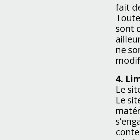
fait d
Toute
sont d
ailleu
ne so
modif
4. Li
Le sit
Le si
matéri
s‘enga
conte