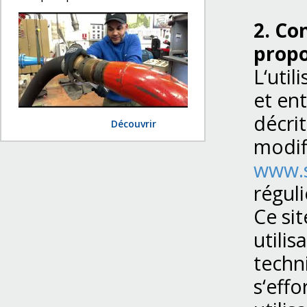
2. Co
propo
L‘util
et ent
décrit
Découvrir
modif
www.s
réguli
Ce si
utili
techn
s‘eff