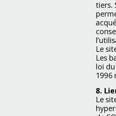
tiers
perme
acqué
conse
l’util
Le si
Les b
loi du
1996 
8. Li
Le si
hypert