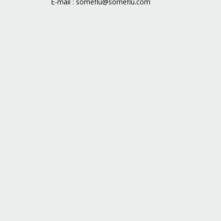
E-mail :
someflu@someflu.com