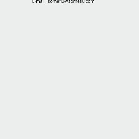
E-mail :
someflu@someflu.com