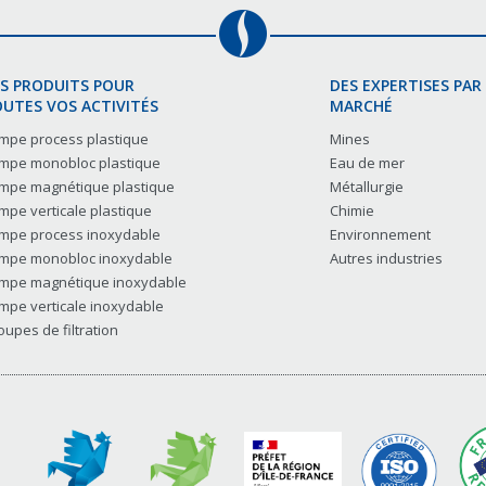
S PRODUITS POUR
DES EXPERTISES PAR
UTES VOS ACTIVITÉS
MARCHÉ
mpe process plastique
Mines
mpe monobloc plastique
Eau de mer
mpe magnétique plastique
Métallurgie
mpe verticale plastique
Chimie
mpe process inoxydable
Environnement
mpe monobloc inoxydable
Autres industries
mpe magnétique inoxydable
mpe verticale inoxydable
oupes de filtration