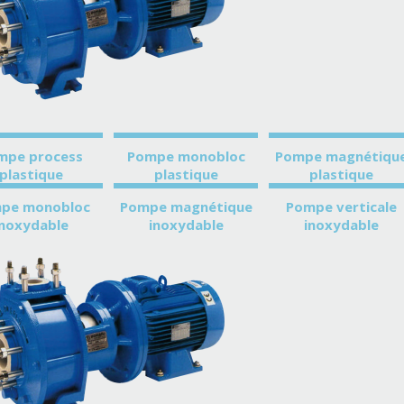
mpe process
Pompe monobloc
Pompe magnétiqu
plastique
plastique
plastique
pe monobloc
Pompe magnétique
Pompe verticale
inoxydable
inoxydable
inoxydable