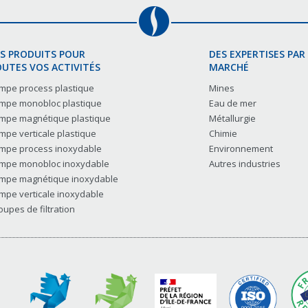
S PRODUITS POUR
DES EXPERTISES PAR
UTES VOS ACTIVITÉS
MARCHÉ
mpe process plastique
Mines
mpe monobloc plastique
Eau de mer
mpe magnétique plastique
Métallurgie
mpe verticale plastique
Chimie
mpe process inoxydable
Environnement
mpe monobloc inoxydable
Autres industries
mpe magnétique inoxydable
mpe verticale inoxydable
oupes de filtration