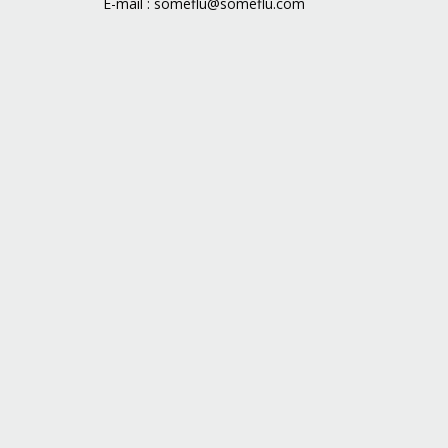
E-mail :
someflu@someflu.com