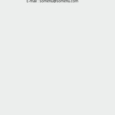
E-mail :
someflu@someflu.com