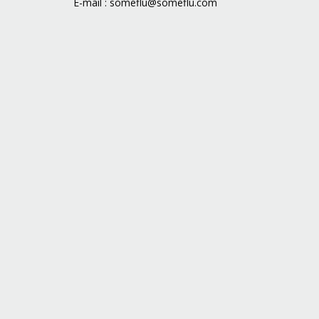
E-mail :
someflu@someflu.com