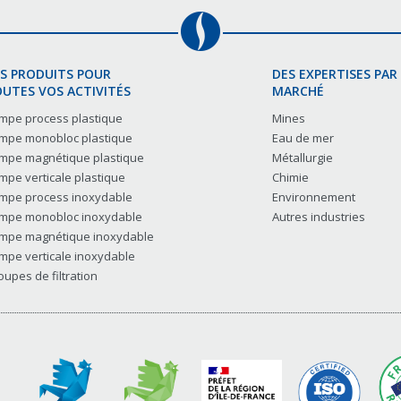
S PRODUITS POUR
DES EXPERTISES PAR
UTES VOS ACTIVITÉS
MARCHÉ
mpe process plastique
Mines
mpe monobloc plastique
Eau de mer
mpe magnétique plastique
Métallurgie
mpe verticale plastique
Chimie
mpe process inoxydable
Environnement
mpe monobloc inoxydable
Autres industries
mpe magnétique inoxydable
mpe verticale inoxydable
oupes de filtration