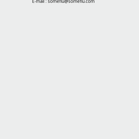
E-mail :
someflu@someflu.com