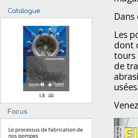
Catalogue
Dans 
Les p
dont c
tours 
de tr
abrasi
usées
Venez 
Focus
Le processus de fabrication de
nos pompes